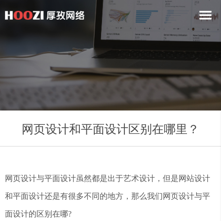
网页设计和平面设计区别在哪里？
网页设计与平面设计虽然都是出于艺术设计，但是网站设计
和平面设计还是有很多不同的地方，那么我们网页设计与平
面设计的区别在哪?