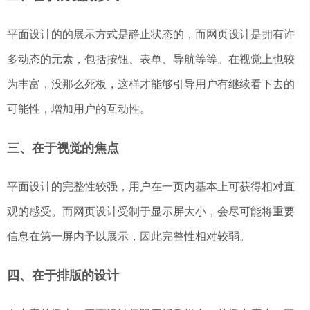
平面设计的的展示方式是静止状态的，而网页设计是拥有许
多动态的元素，包括按钮、表单、导航等等。在视觉上也较
为丰富，没那么死板，这样才能够引导用户有继续看下去的
可能性，增加用户的互动性。
三、在于视觉的焦点
平面设计的完整性较强，用户在一页内基本上可获得相对直
观的感受。而网页设计受制于显示屏大小，会尽可能将重要
信息在第一屏内予以展示，因此完整性相对较弱。
四、在于排版的设计