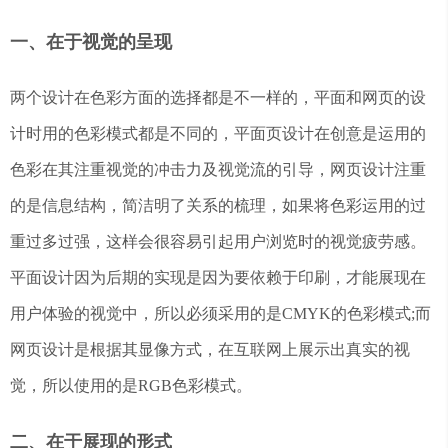
一、在于视觉的呈现
两个设计在色彩方面的选择都是不一样的，平面和网页的设
计时用的色彩模式都是不同的，平面页设计在创意是运用的
色彩在其注重视觉的冲击力及视觉流的引导，网页设计注重
的是信息结构，简洁明了关系的梳理，如果将色彩运用的过
重过多过强，这样会很容易引起用户浏览时的视觉疲劳感。
平面设计因为后期的实现是因为要依赖于印刷，才能展现在
用户体验的视觉中，所以必须采用的是CMYK的色彩模式;而
网页设计是根据其显像方式，在互联网上展示出真实的视
觉，所以使用的是RGB色彩模式。
二、在于展现的形式