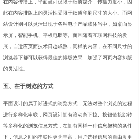
在内容传播上，平面设计仅限于纸质媒介，传播力度小，因
此在内容排版上的灵活性受限于纸质印刷尺寸的大小。而网
站设计则可以灵活出现于各种电子产品载体当中，如桌面显
示屏，智能手机、平板电脑等。而且随着互联网科技的发
展，自适应页面技术日趋成熟，同样的内容，在不同尺寸的
浏览器下都可以获得最佳的排版效果，加强了网页内容排版
的灵活性。
五、在于浏览的方式
平面设计的属于渐进式的浏览方式，无法对整个浏览的过程
进行多样化串联，网页设计拥有滚动条下拉、按钮链接跳转
等多样化的浏览信息方式，在拥有同样一种信息架构的条件
下，信息之间的串联性更为丰富，用户选择信息的自由度更