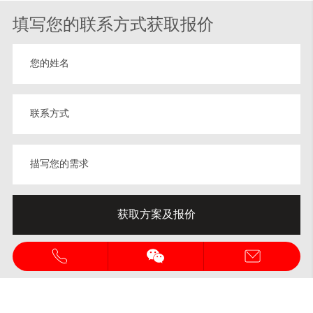
填写您的联系方式获取报价
*请认真填写需求信息，我们会尽快与您取得联系。